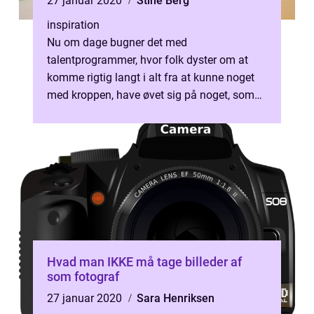
27 januar 2020
Stine Berg
inspiration
Nu om dage bugner det med
talentprogrammer, hvor folk dyster om at
komme rigtig langt i alt fra at kunne noget
med kroppen, have øvet sig på noget, som
ofte ikke mindst er at synge. N&ari...
Hvad man IKKE må tage billeder af
som fotograf
27 januar 2020
Sara Henriksen