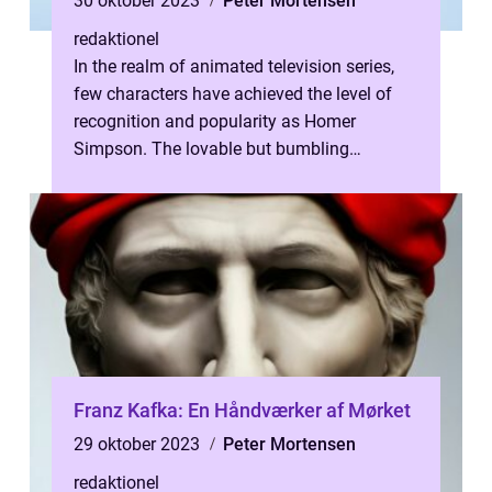
30 oktober 2023
Peter Mortensen
redaktionel
In the realm of animated television series,
few characters have achieved the level of
recognition and popularity as Homer
Simpson. The lovable but bumbling
patriarch of the Simpson family, Homer has
c...
Franz Kafka: En Håndværker af Mørket
29 oktober 2023
Peter Mortensen
redaktionel