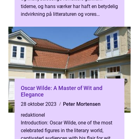
tiderne, og hans værker har haft en betydelig
indvirkning på litteraturen og vores
forståelse af den antikke græske ve...
Oscar Wilde: A Master of Wit and
Elegance
28 oktober 2023
Peter Mortensen
redaktionel
Introduction: Oscar Wilde, one of the most
celebrated figures in the literary world,
captivated audiences with his flair for wit,