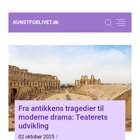
KUNSTFORLIVET.
dk
Fra antikkens tragedier til
moderne drama: Teaterets
udvikling
02 oktober 2025