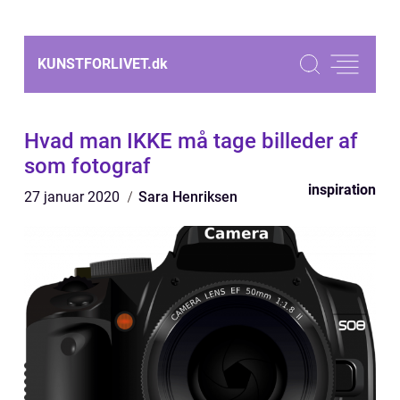
KUNSTFORLIVET.
dk
Hvad man IKKE må tage billeder af
som fotograf
inspiration
27 januar 2020
Sara Henriksen