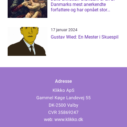
Danmarks mest anerkendte
forfattere og har opnået stor
succes med s...
17 januar 2024
Gustav Wied: En Mester i Skuespil
Adresse
web:
www.klikko.dk