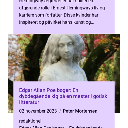
Hemingway-ægtefæller har spillet en
afgørende rolle i Ernest Hemingways liv og
karriere som forfatter. Disse kvinder har
inspireret og påvirket hans kunst og
personlige liv på forskellige måder. I den...
Edgar Allan Poe bøger: En
dybdegående kig på en mester i gotisk
litteratur
02 november 2023
Peter Mortensen
redaktionel