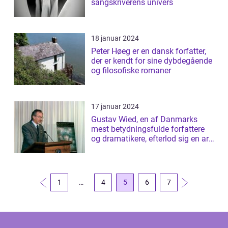
sangskriverens univers
18 januar 2024
Peter Høeg er en dansk forfatter,
der er kendt for sine dybdegående
og filosofiske romaner
17 januar 2024
Gustav Wied, en af Danmarks
mest betydningsfulde forfattere
og dramatikere, efterlod sig en arv
af b...
1
…
4
5
6
7