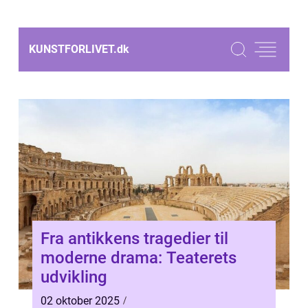
KUNSTFORLIVET.
dk
Fra antikkens tragedier til
moderne drama: Teaterets
udvikling
02 oktober 2025