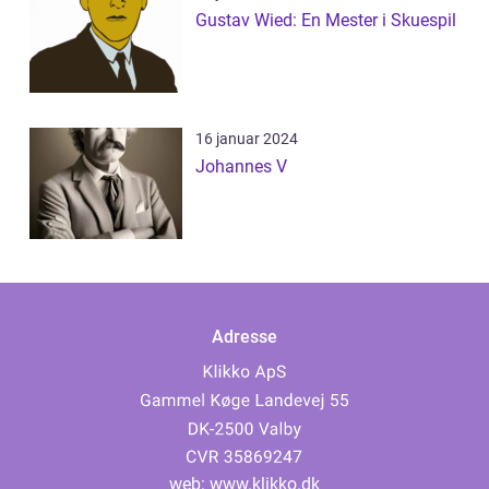
Gustav Wied: En Mester i Skuespil
16 januar 2024
Johannes V
Adresse
web:
www.klikko.dk