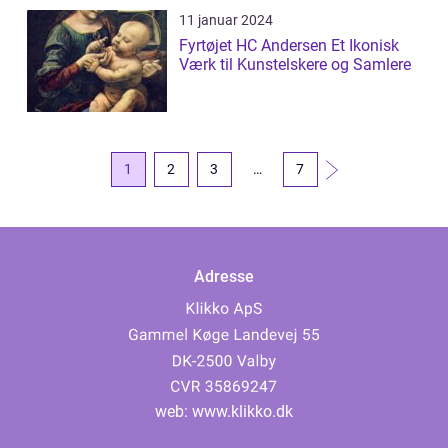
11 januar 2024
Fyrtøjet HC Andersen Et Ikonisk
Værk til Kunstelskere og Samlere
1
2
3
…
7
Adresse
web:
www.klikko.dk