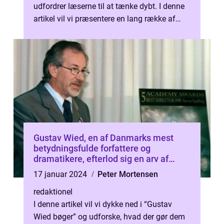
udfordrer læserne til at tænke dybt. I denne
artikel vil vi præsentere en lang række af
Peter Høegs bøger, samt give en histor...
Gustav Wied, en af Danmarks mest
betydningsfulde forfattere og
dramatikere, efterlod sig en arv af
bøger, der er blevet kendt for deres rige
17 januar 2024
Peter Mortensen
karakterer, skarpe satiriske
kommentarer og en unik fortællestil
redaktionel
I denne artikel vil vi dykke ned i “Gustav
Wied bøger” og udforske, hvad der gør dem