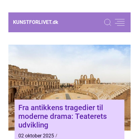
KUNSTFORLIVET.
dk
Fra antikkens tragedier til
moderne drama: Teaterets
udvikling
02 oktober 2025