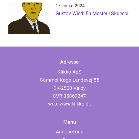
17 januar 2024
Gustav Wied: En Mester i Skuespil
Adresse
web:
www.klikko.dk
Menu
Annoncering