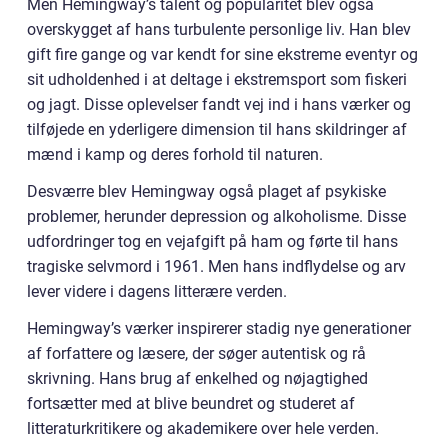
Men Hemingway’s talent og popularitet blev også
overskygget af hans turbulente personlige liv. Han blev
gift fire gange og var kendt for sine ekstreme eventyr og
sit udholdenhed i at deltage i ekstremsport som fiskeri
og jagt. Disse oplevelser fandt vej ind i hans værker og
tilføjede en yderligere dimension til hans skildringer af
mænd i kamp og deres forhold til naturen.
Desværre blev Hemingway også plaget af psykiske
problemer, herunder depression og alkoholisme. Disse
udfordringer tog en vejafgift på ham og førte til hans
tragiske selvmord i 1961. Men hans indflydelse og arv
lever videre i dagens litterære verden.
Hemingway’s værker inspirerer stadig nye generationer
af forfattere og læsere, der søger autentisk og rå
skrivning. Hans brug af enkelhed og nøjagtighed
fortsætter med at blive beundret og studeret af
litteraturkritikere og akademikere over hele verden.