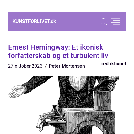
KUNSTFORLIVET.
dk
Ernest Hemingway: Et ikonisk
forfatterskab og et turbulent liv
redaktionel
27 oktober 2023
Peter Mortensen