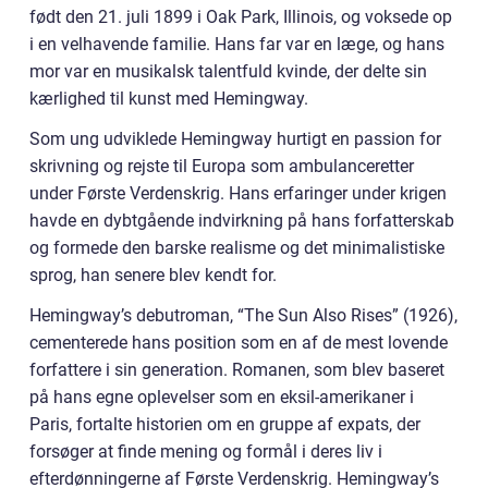
født den 21. juli 1899 i Oak Park, Illinois, og voksede op
i en velhavende familie. Hans far var en læge, og hans
mor var en musikalsk talentfuld kvinde, der delte sin
kærlighed til kunst med Hemingway.
Som ung udviklede Hemingway hurtigt en passion for
skrivning og rejste til Europa som ambulanceretter
under Første Verdenskrig. Hans erfaringer under krigen
havde en dybtgående indvirkning på hans forfatterskab
og formede den barske realisme og det minimalistiske
sprog, han senere blev kendt for.
Hemingway’s debutroman, “The Sun Also Rises” (1926),
cementerede hans position som en af de mest lovende
forfattere i sin generation. Romanen, som blev baseret
på hans egne oplevelser som en eksil-amerikaner i
Paris, fortalte historien om en gruppe af expats, der
forsøger at finde mening og formål i deres liv i
efterdønningerne af Første Verdenskrig. Hemingway’s