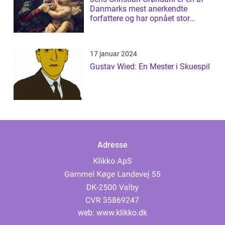
Danmarks mest anerkendte
forfattere og har opnået stor
succes med s...
17 januar 2024
Gustav Wied: En Mester i Skuespil
Adresse
web:
www.klikko.dk