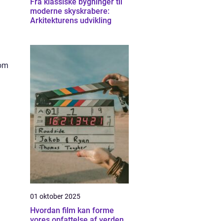
Fra klassiske bygninger til
moderne skyskrabere:
Arkitekturens udvikling
 om
01 oktober 2025
Hvordan film kan forme
vores opfattelse af verden