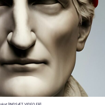
stskat [INDSÆT VIDEO ER]