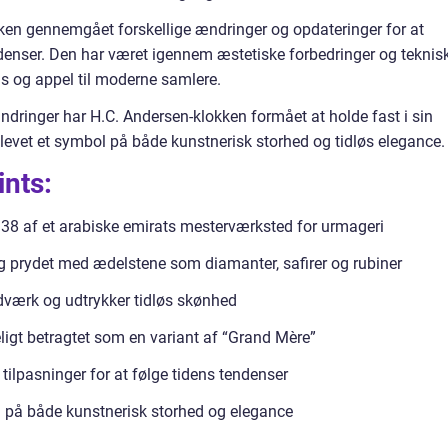
ken gennemgået forskellige ændringer og opdateringer for at
ndenser. Den har været igennem æstetiske forbedringer og teknis
ns og appel til moderne samlere.
andringer har H.C. Andersen-klokken formået at holde fast i sin
levet et symbol på både kunstnerisk storhed og tidløs elegance.
ints:
938 af et arabiske emirats mesterværksted for urmageri
og prydet med ædelstene som diamanter, safirer og rubiner
dværk og udtrykker tidløs skønhed
ligt betragtet som en variant af “Grand Mère”
lpasninger for at følge tidens tendenser
l på både kunstnerisk storhed og elegance