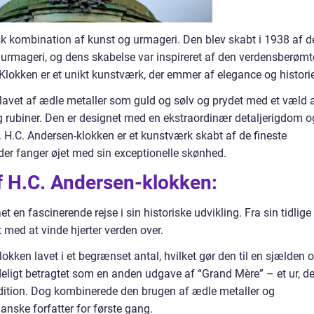
sk kombination af kunst og urmageri. Den blev skabt i 1938 af d
urmageri, og dens skabelse var inspireret af den verdensberømt
Klokken er et unikt kunstværk, der emmer af elegance og historie
avet af ædle metaller som guld og sølv og prydet med et væld 
 rubiner. Den er designet med en ekstraordinær detaljerigdom o
k. H.C. Andersen-klokken er et kunstværk skabt af de fineste
der fanger øjet med sin exceptionelle skønhed.
af H.C. Andersen-klokken:
en fascinerende rejse i sin historiske udvikling. Fra sin tidlige
t med at vinde hjerter verden over.
okken lavet i et begrænset antal, hvilket gør den til en sjælden 
eligt betragtet som en anden udgave af “Grand Mère” – et ur, de
adition. Dog kombinerede den brugen af ædle metaller og
nske forfatter for første gang.