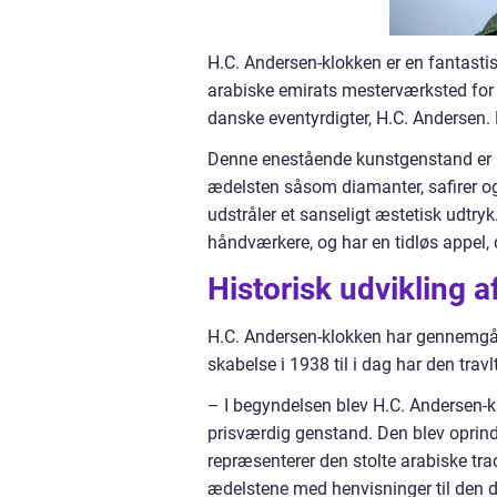
H.C. Andersen-klokken er en fantasti
arabiske emirats mesterværksted for 
danske eventyrdigter, H.C. Andersen. 
Denne enestående kunstgenstand er l
ædelsten såsom diamanter, safirer og
udstråler et sanseligt æstetisk udtry
håndværkere, og har en tidløs appel, 
Historisk udvikling 
H.C. Andersen-klokken har gennemgået 
skabelse i 1938 til i dag har den travl
– I begyndelsen blev H.C. Andersen-kl
prisværdig genstand. Den blev oprind
repræsenterer den stolte arabiske tr
ædelstene med henvisninger til den da