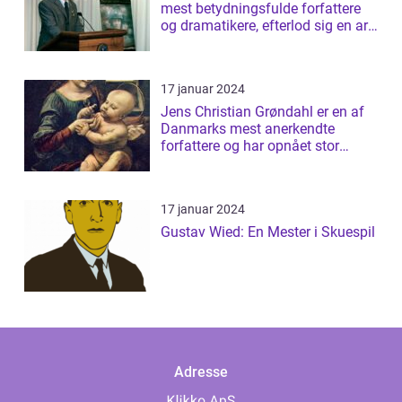
mest betydningsfulde forfattere
og dramatikere, efterlod sig en arv
af b...
17 januar 2024
Jens Christian Grøndahl er en af
Danmarks mest anerkendte
forfattere og har opnået stor
succes med s...
17 januar 2024
Gustav Wied: En Mester i Skuespil
Adresse