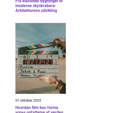
Fra klassiske bygninger til
moderne skyskrabere:
Arkitekturens udvikling
01 oktober 2025
Hvordan film kan forme
vores opfattelse af verden