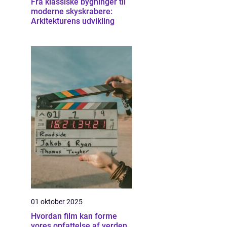
Fra klassiske bygninger til
moderne skyskrabere:
Arkitekturens udvikling
01 oktober 2025
Hvordan film kan forme
vores opfattelse af verden