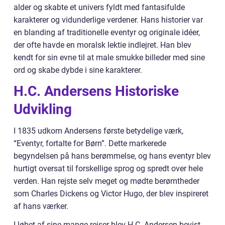
alder og skabte et univers fyldt med fantasifulde
karakterer og vidunderlige verdener. Hans historier var
en blanding af traditionelle eventyr og originale idéer,
der ofte havde en moralsk lektie indlejret. Han blev
kendt for sin evne til at male smukke billeder med sine
ord og skabe dybde i sine karakterer.
H.C. Andersens Historiske
Udvikling
I 1835 udkom Andersens første betydelige værk,
“Eventyr, fortalte for Børn”. Dette markerede
begyndelsen på hans berømmelse, og hans eventyr blev
hurtigt oversat til forskellige sprog og spredt over hele
verden. Han rejste selv meget og mødte berømtheder
som Charles Dickens og Victor Hugo, der blev inspireret
af hans værker.
I løbet af sine mange rejser blev H.C. Andersen bevist