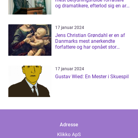
og dramatikere, efterlod sig en arv
af b...
17 januar 2024
Jens Christian Grøndahl er en af
Danmarks mest anerkendte
forfattere og har opnået stor
succes med s...
17 januar 2024
Gustav Wied: En Mester i Skuespil
Adresse