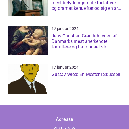
mest betydningsfulde forfattere
og dramatikere, efterlod sig en arv
af b...
17 januar 2024
Jens Christian Grøndahl er en af
Danmarks mest anerkendte
forfattere og har opnået stor
succes med s...
17 januar 2024
Gustav Wied: En Mester i Skuespil
Adresse