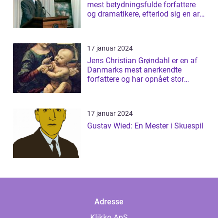
mest betydningsfulde forfattere
og dramatikere, efterlod sig en arv
af b...
17 januar 2024
Jens Christian Grøndahl er en af
Danmarks mest anerkendte
forfattere og har opnået stor
succes med s...
17 januar 2024
Gustav Wied: En Mester i Skuespil
Adresse