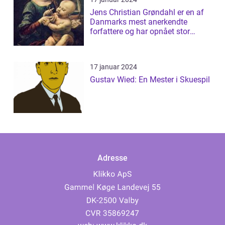
Jens Christian Grøndahl er en af
Danmarks mest anerkendte
forfattere og har opnået stor
succes med s...
17 januar 2024
Gustav Wied: En Mester i Skuespil
Adresse