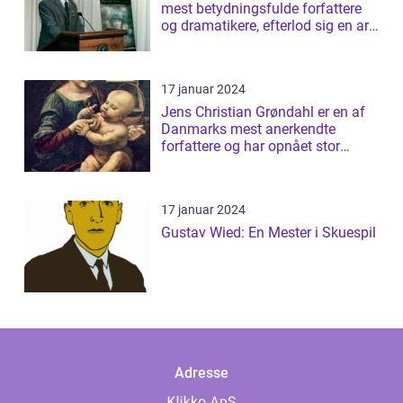
mest betydningsfulde forfattere
og dramatikere, efterlod sig en arv
af b...
17 januar 2024
Jens Christian Grøndahl er en af
Danmarks mest anerkendte
forfattere og har opnået stor
succes med s...
17 januar 2024
Gustav Wied: En Mester i Skuespil
Adresse